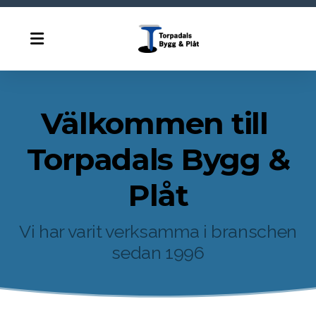
Välkommen till
Torpadals Bygg &
Plåt
Vi har varit verksamma i branschen
sedan 1996